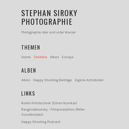
STEPHAN SIROKY
PHOTOGRAPHIE
Photographie über und unter Wasser
THEMEN
Home
Timeline
Alben
Essays
ALBEN
Alben
Happy Shooting Beiträge
Eigene Astrobilder
LINKS
Kolibri-Filmtechnik (Sören Kumkar)
Rangiroabluesky - Filmproduktion (Peter
Schottmüller)
Happy Shooting Podcast