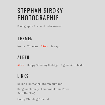
STEPHAN SIROKY
PHOTOGRAPHIE
Photographie über und unter Wasser
THEMEN
Home
Timeline
Alben
Essays
ALBEN
Alben
Happy Shooting Beiträge
Eigene Astrobilder
LINKS
Kolibri-Filmtechnik (Sören Kumkar)
Rangiroabluesky - Filmproduktion (Peter
Schottmüller)
Happy Shooting Podcast